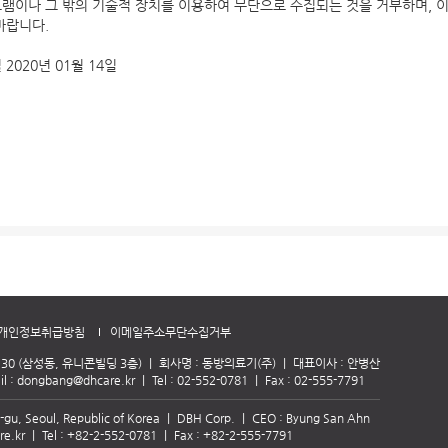
램이나 그 밖의 기술적 장치를 이용하여 무단으로 수집되는 것을 거부하며, 
바랍니다.
2020년 01월 14일
개인정보취급방침
이메일주소무단수집거부
30 (삼성동, 유니콘빌딩 3층)
｜
회사명 : 동방의료기(주)
｜
대표이사 : 안병산
l :
dongbang@dhcare.kr
｜
Tel :
02-552-0781
｜
Fax : 02-555-7791
-gu, Seoul, Republic of Korea
｜
DBH Corp.
｜
CEO : Byung San Ahn
e.kr
｜
Tel :
+82-2-552-0781
｜
Fax : +82-2-555-7791